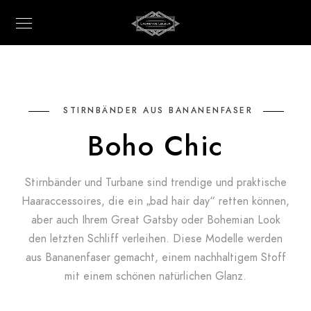
STIRNBÄNDER AUS BANANENFASER
Boho Chic
Stirnbänder und Turbane sind trendige und praktische
Haaraccessoires, die ein „bad hair day“ retten können,
aber auch Ihrem Great Gatsby oder Bohemian Look
den letzten Schliff verleihen. Diese Modelle werden
aus Bananenfaser gemacht, einem nachhaltigem Stoff
mit einem schönen natürlichen Glanz.